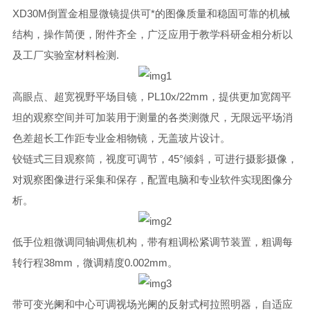
XD30M倒置金相显微镜提供可*的图像质量和稳固可靠的机械
结构，操作简便，附件齐全，广泛应用于教学科研金相分析以
及工厂实验室材料检测.
高眼点、超宽视野平场目镜，PL10x/22mm，提供更加宽阔平
坦的观察空间并可加装用于测量的各类测微尺，无限远平场消
色差超长工作距专业金相物镜，无盖玻片设计。
铰链式三目观察筒，视度可调节，45°倾斜，可进行摄影摄像，
对观察图像进行采集和保存，配置电脑和专业软件实现图像分
析。
低手位粗微调同轴调焦机构，带有粗调松紧调节装置，粗调每
转行程38mm，微调精度0.002mm。
带可变光阑和中心可调视场光阑的反射式柯拉照明器，自适应