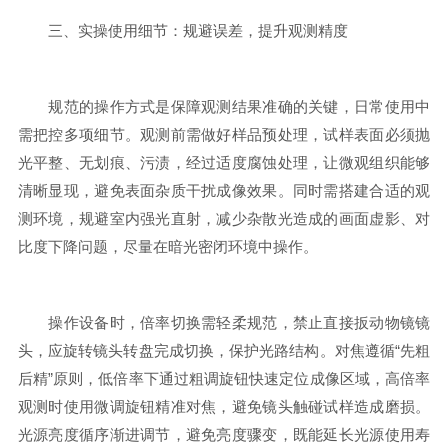
三、实操使用细节：规避误差，提升观测精度
规范的操作方式是保障观测结果准确的关键，日常使用中
需把控多项细节。观测前需做好样品预处理，试样表面必须抛
光平整、无划痕、污渍，经过适度腐蚀处理，让微观组织能够
清晰显现，避免表面杂质干扰成像效果。同时需搭建合适的观
测环境，规避室内强光直射，减少杂散光造成的画面虚影、对
比度下降问题，尽量在暗光密闭环境中操作。
操作设备时，倍率切换需轻柔规范，禁止直接扳动物镜镜
头，应旋转镜头转盘完成切换，保护光路结构。对焦遵循“先粗
后精”原则，低倍率下通过粗调旋钮快速定位成像区域，高倍率
观测时使用微调旋钮精准对焦，避免镜头触碰试样造成磨损。
光源亮度循序渐进调节，避免亮度骤变，既能延长光源使用寿