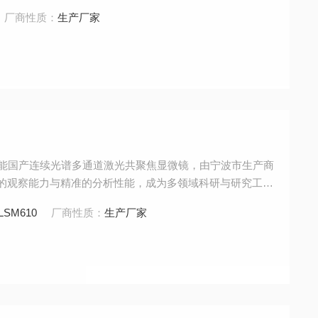
药、农林食品等领域的可靠观测工具，为科研与工业检测提
厂商性质：
生产厂家
款高性能国产连续光谱多通道激光共聚焦显微镜，由宁波市生产商
精细的观察能力与精准的分析性能，成为多领域科研与研究工作
产业、制药 / 生物制药、生命科学、材料科学等多个领
LSM610
厂商性质：
生产厂家
遗传学等研究方向中表现优异，是生物医学研究的理想工