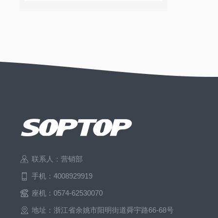
联系人：营销部
手机：4008929919
座机：0574-62530070
地址：浙江省余姚市阳明街道舜宇路66-68号