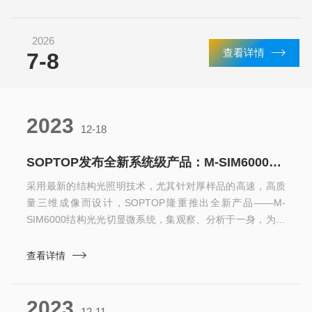
案与精密图像处理算法，实现高分辨率三维成像，在生物医学、材
料科学、精密制造等领域展现出良好性能。本文将从技术原...
2026
查看详情
7-8
2023
12-18
SOPTOP发布全新系统级产品：M-SIM6000结构光光切显微系统
采用最新的结构光照明技术，尤其针对厚样品的高速，高质
量三维成像而设计，SOPTOP隆重推出全新产品——M-
SIM6000结构光光切显微系统，集观察、分析于一身，为您
呈现微观细节！高分辨光切成像M-SIM6000采用独立结构光
光切模块，可实现XY方向240nm，Z方向600nm光学分辨
查看详情
率，有效去除焦平面以外的杂散光，实现高清晰度的3D图像
构建。▲XY分辨率179.8nm▲图像信噪比对比（宽场成像VS
2023
光切成像）自动化控制M-SIM6000结构光光切显微系统配备
12-11