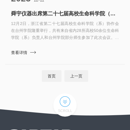
全电动显微成像平台，...
舜宇仪器出席第二十七届高校生命科学院（系）协作会
12月2日，浙江省第二十七届高校生命科学院（系）协作会
在台州学院隆重举行，共有来自省内28所高校50余位生命科
学院（系）负责人和台州学院部分师生参加了此次会议。会
议分为主旨报告、特邀报告和交流研讨三个部分，采取线上
与线下相结合方式进行。我司黄杰博高级工程师以专家身份
查看详情
在特邀报告中进行演讲，围绕科研级显微镜国产化进程与产
品化和大家做了分享。针对国产科研仪器所面对的挑战与机
遇，黄工首先向大家介绍了科研仪器国产化的新进展，同时
首页
上一页
也展示舜宇仪器在显微行业的一系列创新成果，如全自动研
究级倒...
SCROLL