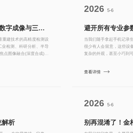
2026
5-6
3D超景深数码显微镜:结合光学放大、数字成像与三维重建技术
避开所有专业参
三维重建技术的高精度检测设
当我们随手拿起手机记录
工业检测、科研分析、半导
很少有人会留意，这些设备
焦点图像融合(深度合成)技
复杂的外观，甚至小巧到
并基于高度数据生成三维形
光影转化为永恒的数字记忆
准确测量。‌3D超景深数码
看看它如何悄悄改变我们看
查看详情
维重构”的双重能力。其核心
得陌生，其实它的本质，就
机的工作...
2026
5-6
统解析
别再混淆了！金