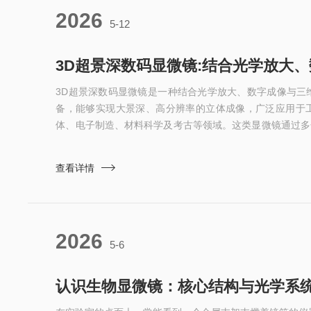
2026
5-12
‌3D超景深数码显微镜‌是一种结合光学放大、数字成像与
备，能够实现大景深、高分辨率的立体成像，广泛应用于
体、电子制造、材料科学及考古等领域。这类显微镜通过多
术，将不同焦平面的清晰图像合成为全幅对焦的二维图像，
貌模型，支持表面粗糙度、台阶高度、体积、角度等参数的
查看详情
显微镜‌通过光学与算法的协同工作，实现了“全焦清晰+三
工作逻辑并不复...
2026
5-6
认识生物显微镜：核心结构与光学系