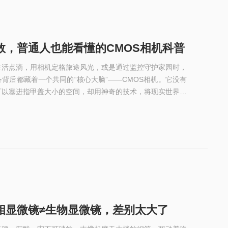
数，普通人也能看懂的CMOS相机科普
生活点滴，用相机定格旅途风光，或是通过监控守护家园时，
背后都藏着一个共同的“核心大脑”——CMOS相机。它没有
可以塞进指甲盖大小的空间，却用神奇的技术，将现实世界的
。今天，我们就用最通俗的语言，聊聊CMOS相机的奥秘，
待世界、记录世界的方式。很多人听到“CMOS”这个词会觉
是一块能“看见”光线的“电子视网膜”。简单来说，CMOS相
相显微镜≠生物显微镜，差别太大了