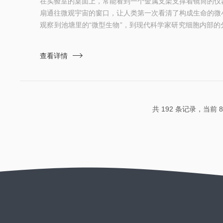
在实验室的桌面上，常能看到一个金属支架支撑着镜筒的仪
扇通往微观宇宙的窗口，让人类第一次看清了构成生命的微
观察到池塘里的“微型生物”，到现代科学家研究细胞内部
推动生命科学前进的重要工具。一、结构：精密的光学协作
部分组成：照明系统、光学放大系统和机械支撑系统。底部
查看详情
线，光线穿过载物台上的标本后，被物镜捕捉并第一次放大
大。这种“两次放大”的...
共 192 条记录，当前 8 