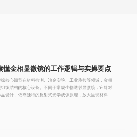
读懂金相显微镜的工作逻辑与实操要点
实操核心细节在材料检测、冶金实验、工业质检等领域，金相
观组织结构的核心设备。不同于常规生物透射显微镜，它针对
样品设计，依靠独特的反射式光学成像原理，放大呈现材料内
纹路等微观形态，为材料性能分析、工艺优化提供直观依据。
节，是精准获取金相图像、保障检测数据有效的基础。金相显
射式光学成像，依托光源、聚光系统、物镜、目镜的协同配合
..