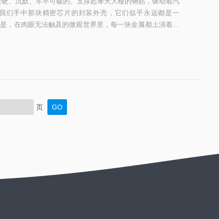
坚硬、沉默、牢不可破的。支撑起摩天大楼的钢筋，驱动着汽
我们手中那块精密芯片的封装外壳，它们似乎永远都是一
相是，在肉眼无法触及的微观世界里，每一块金属都上演着惊
里有如同城市街区般整齐排列的晶粒，有像河流一样蜿蜒的裂
客”——夹杂物。这些微观结构，才是决定一块金属是坚韧还
真正“幕后黑手”。那么，如何才能窥探这个神秘的微观世界
.
页