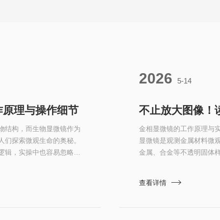
2026
5-14
作原理与操作细节
不止放大图像！
物结构，而生物显微镜作为
金相显微镜的工作原理与
人们探索微观生命的奥秘。
显微镜是观测金属材料微
逻辑，实操中也容易忽略细
金属、合金等不透明固体
理实操过程中的关键注意要
部的晶粒、相组织、缺陷
统协同运作，搭配照明与机
了解其工作原理与实操细
查看详情
、光学放大系统和机械支撑
微镜的核心工作逻辑为反
完成成像。设备工作时，内.