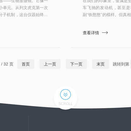
器——生物显微镜。它像一
在我们的印象里，金属是
小单元。从列文虎克第一次
车飞驰的发动机，甚至是
的分子机制，这台仪器始终是
副“铁憨憨”的模样。但真
系统生物显微镜的核心由三
心动魄的“内心戏”。那
的反光镜或光源负责提供光
纹，还有形态各异的“外来
查看详情
，再通过目镜进行第二次放
是脆弱、是长寿还是早衰的
呢？普通的生物显微镜对..
/ 32 页
首页
上一页
下一页
末页
跳转到第
SCROLL