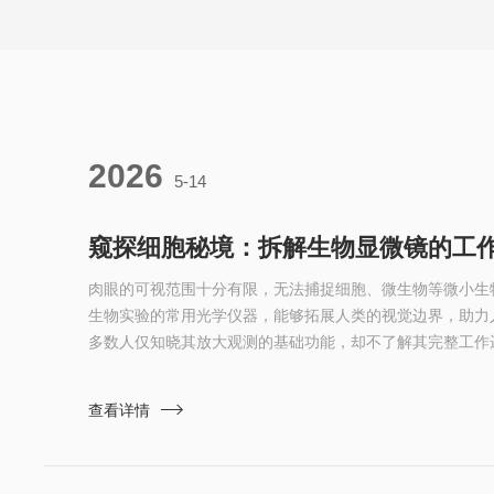
2026
5-14
窥探细胞秘境：拆解生物显微镜的工
肉眼的可视范围十分有限，无法捕捉细胞、微生物等微小生
生物实验的常用光学仪器，能够拓展人类的视觉边界，助力
多数人仅知晓其放大观测的基础功能，却不了解其完整工作
节，影响观测效果。本文将详解生物显微镜的工作原理，梳
点。生物显微镜的成像依托光学折射原理，依靠多组透镜系
查看详情
械结构，完成微观影像的呈现。整套设备主要分为照明系统
系统三个模块，各模块分工...