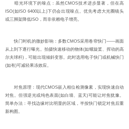
暗光环境下的噪点：虽然CMOS技术进步显著，但在高
ISO(如ISO 6400以上)下仍会出现噪点。优先考虑大光圈镜头
或三脚架降低ISO，而非依赖电子增亮。
快门时机的微妙影响：多数CMOS采用卷帘快门——画面
从上到下逐行曝光。拍摄快速移动的物体(如螺旋桨、挥动的高
尔夫球杆)，可能出现倾斜变形。此时选用电子快门或机械快门
(如有)可减轻果冻效应。
对焦原理：现代CMOS嵌入相位检测像素，实现快速自动
对焦。但强逆光或纯色表面(如白墙、蓝天)可能让对焦犹豫。
简单办法：寻找边缘对比明显的区域，半按快门锁定对焦后重
新构图。