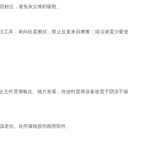
层粉尘，避免灰尘堆积吸附。
洁工具，单向轻柔擦拭，禁止反复来回摩擦；清洁液需少量使
止元件受潮氧化、镜片发霉。存放时需将设备放置于阴凉干燥
温老化、化学腐蚀损伤精密部件。