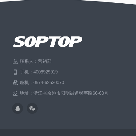
联系人：营销部
手机：4008929919
座机：0574-62530070
地址：浙江省余姚市阳明街道舜宇路66-68号