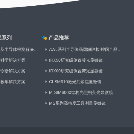
品系列
产品推荐
工业及半导体检测解决方案
AWL系列半导体晶圆缺陷检测/国产晶圆搬运机
命科学解决方案
IRX50研究级倒置荧光显微镜
疗诊断解决方案
IRX60研究级倒置荧光显微镜
码教学解决方案
CLSM610激光共聚焦显微镜
M-SIM6000结构光照明荧光显微镜
MS系列高精度工具测量显微镜
RX50研究级正置荧光显微镜
AMS系列数字病理扫描仪/全玻片显微扫描系统