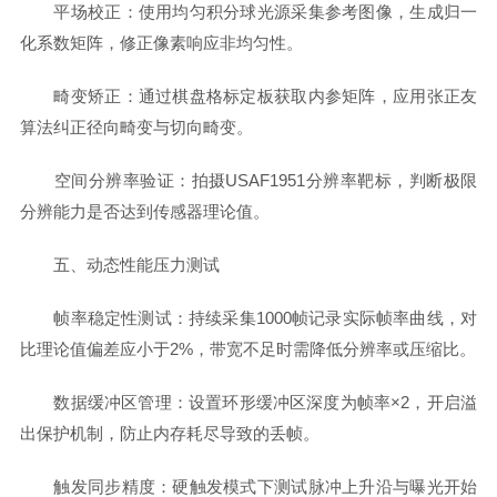
平场校正：使用均匀积分球光源采集参考图像，生成归一
化系数矩阵，修正像素响应非均匀性。
畸变矫正：通过棋盘格标定板获取内参矩阵，应用张正友
算法纠正径向畸变与切向畸变。
空间分辨率验证：拍摄USAF1951分辨率靶标，判断极限
分辨能力是否达到传感器理论值。
五、动态性能压力测试
帧率稳定性测试：持续采集1000帧记录实际帧率曲线，对
比理论值偏差应小于2%，带宽不足时需降低分辨率或压缩比。
数据缓冲区管理：设置环形缓冲区深度为帧率×2，开启溢
出保护机制，防止内存耗尽导致的丢帧。
触发同步精度：硬触发模式下测试脉冲上升沿与曝光开始