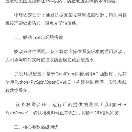
压波动范围应控制在±5%以内，防止电压尖峰损坏传感器。
物理固定防护：通过抗振支架隔离环境振动源，镜头与相
机接环需锁紧防转，避免光学轴偏移。
二、驱动与SDK环境搭建
驱动兼容性匹配：从下载对应操作系统版本的通用驱动，
关闭杀毒软件实时监控以防止误拦截底层指令。
开发环境配置：基于GenICam标准调用API函数库，推荐
使用Python+PySpin/OpenCV或C++构建控制程序，实现多线
程数据采集。
设备枚举验证：运行厂商提供的测试工具(如FLIR
SpinViewer)，确认相机ID号正常识别，排除EDID信息冲突。
三、核心参数逐级调优