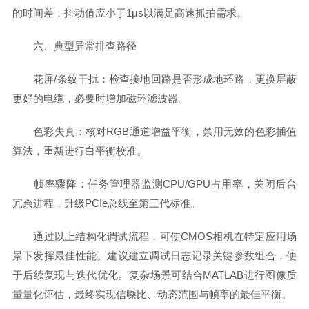
的时间差，抖动值应小于1μs以满足高速抓拍需求。
六、典型异常排查路径
花屏/条纹干扰：检查接地回路是否形成地环路，更换屏蔽
更好的电缆，必要时增加磁环滤波器。
色彩失真：核对RGB通道增益平衡，禁用无效的色彩插值
算法，重新进行白平衡校准。
帧率骤降：任务管理器监测CPU/GPU占用率，关闭后台
冗余进程，升级PCIe总线至第三代标准。
通过以上结构化调试流程，可使CMOS相机在特定应用场
景下发挥最佳性能。建议建立调试日志记录关键参数组合，便
于后续复现与迭代优化。复杂场景可结合MATLAB进行图像质
量量化评估，最终实现信噪比、动态范围与帧率的最佳平衡。