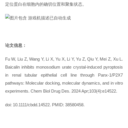
定位蛋白在细胞内的确切位置和聚集状态。
论文信息：
Fu W, Liu Z, Wang Y, Li X, Yu X, Li Y, Yu Z, Qiu Y, Mei Z, Xu L.
Baicalin inhibits monosodium urate crystal-induced pyroptosis
in renal tubular epithelial cell line through Panx-1/P2X7
pathways: Molecular docking, molecular dynamics, and in vitro
experiments. Chem Biol Drug Des. 2024 Apr;103(4):e14522.
doi: 10.1111/cbdd.14522. PMID: 38580458.