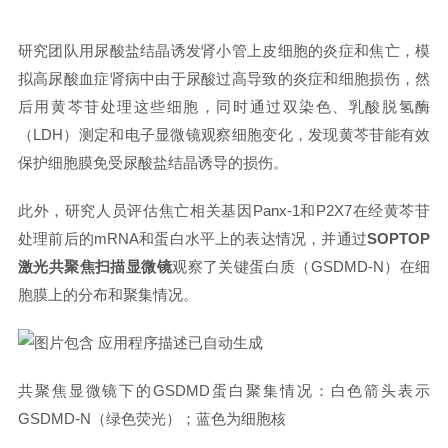
研究团队用尿酸盐结晶诱发肾小管上皮细胞的炎症和焦亡，模
拟高尿酸血症肾病中由于尿酸过高导致的炎症和细胞损伤，然
后用黄芩苷处理这些细胞，同时通过双染色、乳酸脱氢酶
（LDH）测定和电子显微镜观察细胞变化，发现黄芩苷能有效
保护细胞膜免受尿酸盐结晶诱导的损伤。
此外，研究人员评估焦亡相关基因Panx-1和P2X7在经黄芩苷
处理前后的mRNA和蛋白水平上的表达情况，并通过
SOPTOP
激光共聚焦扫描显微镜
观察了关键蛋白质（GSDMD-N）在细
胞膜上的分布和聚集情况。
共聚焦显微镜下的GSDMD蛋白聚集情况：白色箭头表示
GSDMD-N（绿色荧光）；蓝色为细胞核