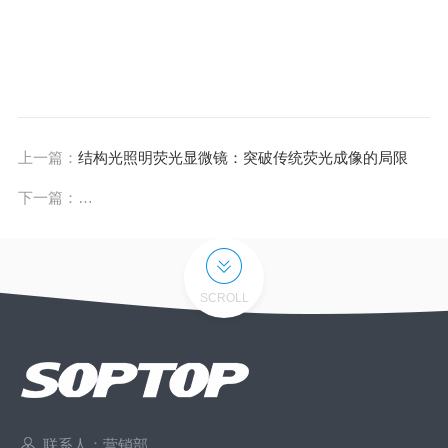
上一篇：
结构光照明荧光显微镜：突破传统荧光成像的局限
下一篇：
科研好助手：数字玻片显微扫描仪在生物医学领域的应
SCROLL
联系人：营销部