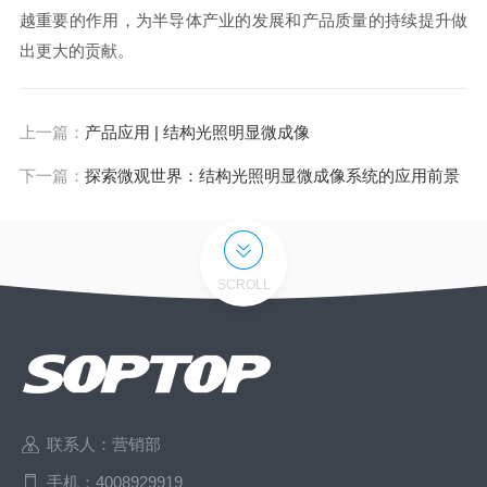
越重要的作用，为半导体产业的发展和产品质量的持续提升做
出更大的贡献。
上一篇：
产品应用 | 结构光照明显微成像
下一篇：
探索微观世界：结构光照明显微成像系统的应用前景
SCROLL
联系人：营销部
手机：4008929919