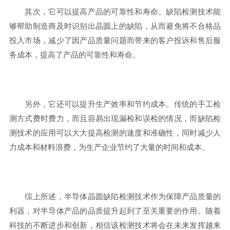
其次，它可以提高产品的可靠性和寿命。缺陷检测技术能
够帮助制造商及时识别出晶圆上的缺陷，从而避免将不合格品
投入市场，减少了因产品质量问题而带来的客户投诉和售后服
务成本，提高了产品的可靠性和寿命。
另外，它还可以提升生产效率和节约成本。传统的手工检
测方式费时费力，而且容易出现漏检和误检的情况，而缺陷检
测技术的应用可以大大提高检测的速度和准确性，同时减少人
力成本和材料浪费，为生产企业节约了大量的时间和成本。
综上所述，半导体晶圆缺陷检测技术作为保障产品质量的
利器，对半导体产品的品质提升起到了至关重要的作用。随着
科技的不断进步和创新，相信该检测技术将会在未来发挥越来